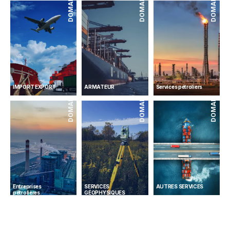
DOMAINES
DOMAINES
DOMAINES
IMPORT EXPORT
ARMATEUR
Services pétroliers
DOMAINES
DOMAINES
DOMAINES
Entreprises
SERVICES
AUTRES SERVICES
pétrolières
GÉOPHYSIQUES
Home
A propos
Domaines
Contact